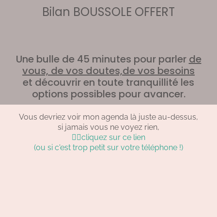
Bilan BOUSSOLE OFFERT
Une bulle de 45 minutes pour parler
de
vous, de vos doutes,de vos besoins
et découvrir en toute tranquillité les
options possibles pour avancer.
Vous devriez voir mon agenda là juste au-dessus,
si jamais vous ne voyez rien,
👉🏻cliquez sur ce lien
(ou si c'est trop petit sur votre téléphone !)